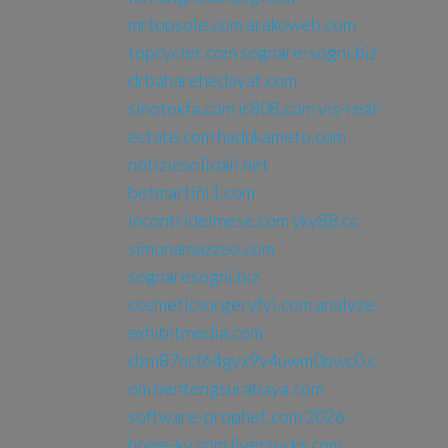
mrtopsole.com
arakoweb.com
topcyclet.com
sognare-sogni.biz
drbaharehedayat.com
sinotekfa.com
ir808.com
vis-real-
estate.com
hadukameto.com
notiziesolidali.net
betmartini1.com
incontridelmese.com
yky88.cc
simonamazzeo.com
sognaresogni.biz
cosmeticsurgeryfyi.com
analyze-
exhibitmedia.com
dzm87ncf64gyx9v4uwm0pwc0.c
om
bentengsurabaya.com
software-prophet.com
2026-
home-ky.com
liversucks.com