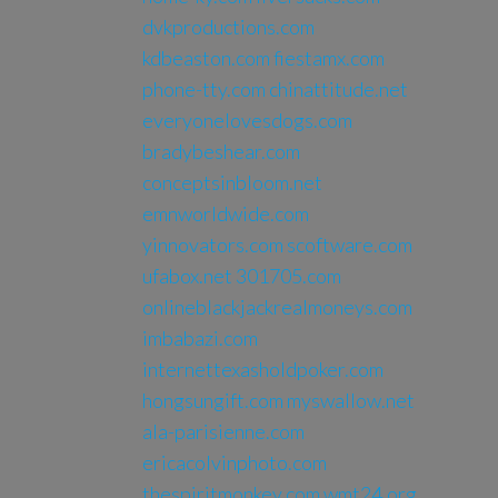
dvkproductions.com
kdbeaston.com
fiestamx.com
phone-tty.com
chinattitude.net
everyonelovesdogs.com
bradybeshear.com
conceptsinbloom.net
emnworldwide.com
yinnovators.com
scoftware.com
ufabox.net
301705.com
onlineblackjackrealmoneys.com
imbabazi.com
internettexasholdpoker.com
hongsungift.com
myswallow.net
ala-parisienne.com
ericacolvinphoto.com
thespiritmonkey.com
wmt24.org