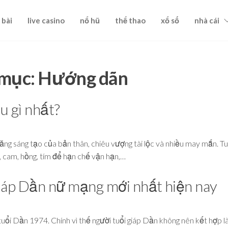
 bài
live casino
nổ hũ
thể thao
xổ số
nhà cái
mục:
Hướng dãn
u gì nhất?
ng sáng tạo của bản thân, chiêu vượng tài lộc và nhiều may mắn. Tu
cam, hồng, tím để hạn chế vận hạn,…
Giáp Dần nữ mạng mới nhất hiện nay
tuổi Dần 1974. Chính vì thế người tuổi giáp Dần không nên kết hợp 