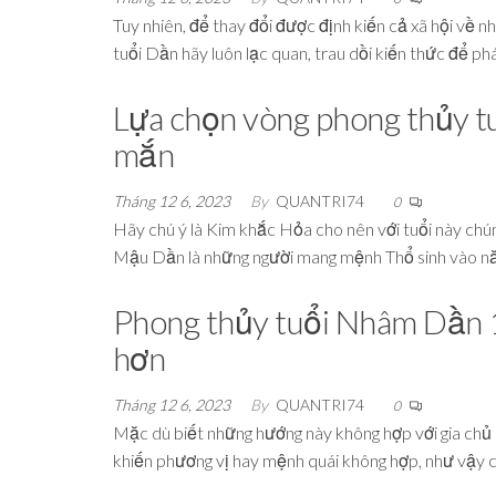
Tuy nhiên, để thay đổi được định kiến cả xã hội về 
tuổi Dần hãy luôn lạc quan, trau dồi kiến thức để ph
Lựa chọn vòng phong thủy t
mắn
Tháng 12 6, 2023
By
QUANTRI74
0
Hãy chú ý là Kim khắc Hỏa cho nên với tuổi này chún
Mậu Dần là những người mang mệnh Thổ sinh vào n
Phong thủy tuổi Nhâm Dần 
hơn
Tháng 12 6, 2023
By
QUANTRI74
0
Mặc dù biết những hướng này không hợp với gia ch
khiến phương vị hay mệnh quái không hợp, như vậy ch