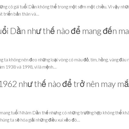
những cô gái tuổi Dần không thể trong một sớm một chiều. Vì vậy nhữn
át triển bản thân và…
uổi Dần như thế nào để mang đến m
g ta không nên đeo những loại vòng có màu đỏ, tím, hồng, vàng đâu 
ăm 1938 và 1998, vì là mệnh…
1962 như thế nào để trở nên may m
ủ mang tuổi Nhâm Dần thế nhưng có những trường hợp không thể kh
úng ta sẽ hóa giải những điều xui xẻo đó…