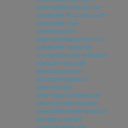
brand-exhibitmedia.com
visa-
thailand.info
98612.net
visa-dtv-
thailand.info
revue-
exhibitmedia.com
prophetgrowsgp.com
dtv-visa-
thailand.info
thailand-dtv-
visa.info
jzht66.com
vkvhod.com
n1ex1.com
videola.net
dojkihub.com
winner-
hosting.com
spaxam.net
kashtemoje.com
misterchapchi.com
binahayat-
takeoff.com
roteylshop.com
breakfastinbedwithstephie.com
dorsagroup-ads.com
farhangranandegi.com