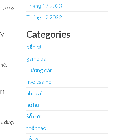
Tháng 12 2023
g cô gái
Tháng 12 2022
ay
Categories
bắn cá
game bài
nhé.
Hướng dãn
live casino
ắn
nhà cái
nổ hũ
Sổ mơ
ác được
thể thao
xổ số