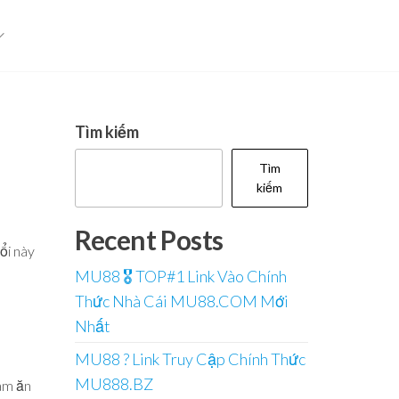
Tìm kiếm
Tìm
kiếm
Recent Posts
ổi này
MU88 🎖️ TOP#1 Link Vào Chính
Thức Nhà Cái MU88.COM Mới
Nhất
MU88 ?️ Link Truy Cập Chính Thức
MU888.BZ
làm ăn