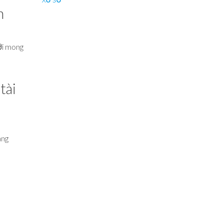
n
ới mong
tài
àng