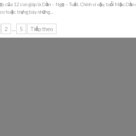
p của 12 con giáp là Dần – Ngọ – Tuất. Chính vì vậy, tuổi Mậu Dần
Treo hoặc trưng bày những…
2
…
5
Tiếp theo