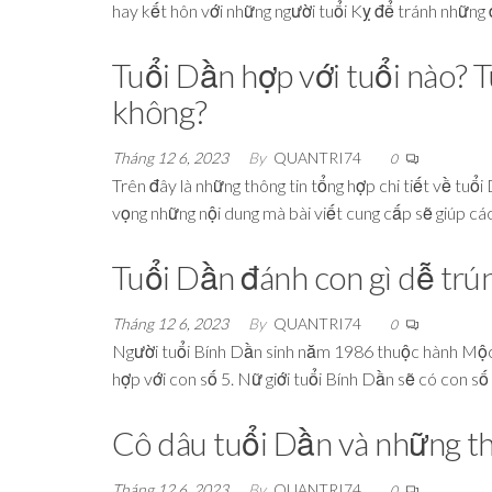
hay kết hôn với những người tuổi Kỵ để tránh những
Tuổi Dần hợp với tuổi nào? 
không?
Tháng 12 6, 2023
By
QUANTRI74
0
Trên đây là những thông tin tổng hợp chi tiết về tuổ
vọng những nội dung mà bài viết cung cấp sẽ giúp cá
Tuổi Dần đánh con gì dễ trún
Tháng 12 6, 2023
By
QUANTRI74
0
Người tuổi Bính Dần sinh năm 1986 thuộc hành Mộc 
hợp với con số 5. Nữ giới tuổi Bính Dần sẽ có con s
Cô dâu tuổi Dần và những th
Tháng 12 6, 2023
By
QUANTRI74
0