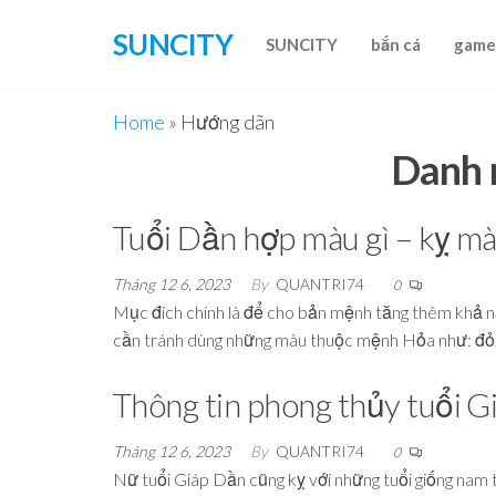
Skip
SUNCITY
to
SUNCITY
bắn cá
game
the
content
Home
»
Hướng dãn
Danh 
Tuổi Dần hợp màu gì – kỵ mà
Tháng 12 6, 2023
By
QUANTRI74
0
Mục đích chính là để cho bản mệnh tăng thêm khả nă
cần tránh dùng những màu thuộc mệnh Hỏa như: đỏ, 
Thông tin phong thủy tuổi 
Tháng 12 6, 2023
By
QUANTRI74
0
Nữ tuổi Giáp Dần cũng kỵ với những tuổi giống nam 