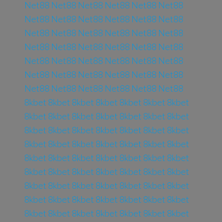
Net88
Net88
Net88
Net88
Net88
Net88
Net88
Net88
Net88
Net88
Net88
Net88
Net88
Net88
Net88
Net88
Net88
Net88
Net88
Net88
Net88
Net88
Net88
Net88
Net88
Net88
Net88
Net88
Net88
Net88
Net88
Net88
Net88
Net88
Net88
Net88
Net88
Net88
Net88
Net88
Net88
Net88
8kbet
8kbet
8kbet
8kbet
8kbet
8kbet
8kbet
8kbet
8kbet
8kbet
8kbet
8kbet
8kbet
8kbet
8kbet
8kbet
8kbet
8kbet
8kbet
8kbet
8kbet
8kbet
8kbet
8kbet
8kbet
8kbet
8kbet
8kbet
8kbet
8kbet
8kbet
8kbet
8kbet
8kbet
8kbet
8kbet
8kbet
8kbet
8kbet
8kbet
8kbet
8kbet
8kbet
8kbet
8kbet
8kbet
8kbet
8kbet
8kbet
8kbet
8kbet
8kbet
8kbet
8kbet
8kbet
8kbet
8kbet
8kbet
8kbet
8kbet
8kbet
8kbet
8kbet