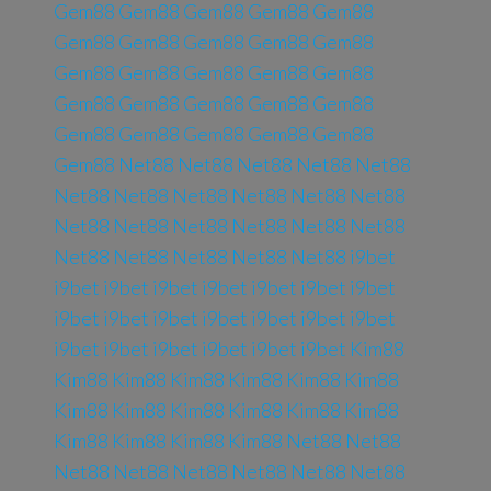
Gem88
Gem88
Gem88
Gem88
Gem88
Gem88
Gem88
Gem88
Gem88
Gem88
Gem88
Gem88
Gem88
Gem88
Gem88
Gem88
Gem88
Gem88
Gem88
Gem88
Gem88
Gem88
Gem88
Gem88
Gem88
Gem88
Net88
Net88
Net88
Net88
Net88
Net88
Net88
Net88
Net88
Net88
Net88
Net88
Net88
Net88
Net88
Net88
Net88
Net88
Net88
Net88
Net88
Net88
i9bet
i9bet
i9bet
i9bet
i9bet
i9bet
i9bet
i9bet
i9bet
i9bet
i9bet
i9bet
i9bet
i9bet
i9bet
i9bet
i9bet
i9bet
i9bet
i9bet
i9bet
Kim88
Kim88
Kim88
Kim88
Kim88
Kim88
Kim88
Kim88
Kim88
Kim88
Kim88
Kim88
Kim88
Kim88
Kim88
Kim88
Kim88
Net88
Net88
Net88
Net88
Net88
Net88
Net88
Net88