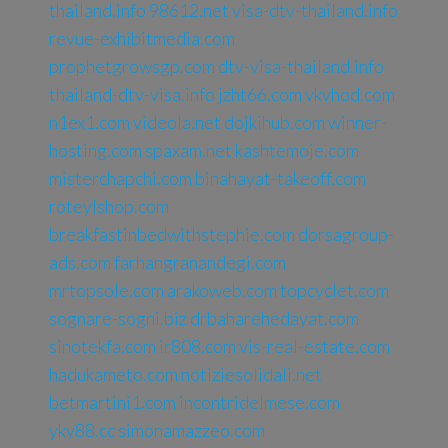
thailand.info
98612.net
visa-dtv-thailand.info
revue-exhibitmedia.com
prophetgrowsgp.com
dtv-visa-thailand.info
thailand-dtv-visa.info
jzht66.com
vkvhod.com
n1ex1.com
videola.net
dojkihub.com
winner-
hosting.com
spaxam.net
kashtemoje.com
misterchapchi.com
binahayat-takeoff.com
roteylshop.com
breakfastinbedwithstephie.com
dorsagroup-
ads.com
farhangranandegi.com
mrtopsole.com
arakoweb.com
topcyclet.com
sognare-sogni.biz
drbaharehedayat.com
sinotekfa.com
ir808.com
vis-real-estate.com
hadukameto.com
notiziesolidali.net
betmartini1.com
incontridelmese.com
yky88.cc
simonamazzeo.com