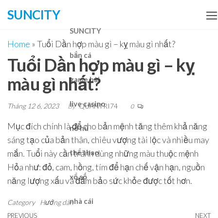
Skip
SUNCITY
to
SUNCITY
the
Home
»
Tuổi Dần hợp màu gì – kỵ màu gì nhất?
content
bắn cá
Tuổi Dần hợp màu gì – kỵ
màu gì nhất?
game bài
live casino
Tháng 12 6, 2023
By
QUANTRI74
0
Mục đích chính là để cho bản mệnh tăng thêm khả năng
nổ hũ
sáng tạo của bản thân, chiêu vượng tài lộc và nhiều may
thể thao
mắn. Tuổi này cần tránh dùng những màu thuộc mệnh
Hỏa như: đỏ, cam, hồng, tím để hạn chế vận hạn, nguồn
xổ số
năng lượng xấu và đảm bảo sức khỏe được tốt hơn.
nhà cái
Category
Hướng dãn
Previous
PREVIOUS
NEXT
N