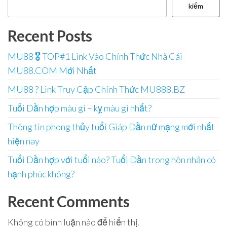
kiếm
Recent Posts
MU88 🎖️ TOP#1 Link Vào Chính Thức Nhà Cái
MU88.COM Mới Nhất
MU88 ?️ Link Truy Cập Chính Thức MU888.BZ
Tuổi Dần hợp màu gì – kỵ màu gì nhất?
Thông tin phong thủy tuổi Giáp Dần nữ mạng mới nhất
hiện nay
Tuổi Dần hợp với tuổi nào? Tuổi Dần trong hôn nhân có
hạnh phúc không?
Recent Comments
Không có bình luận nào để hiển thị.