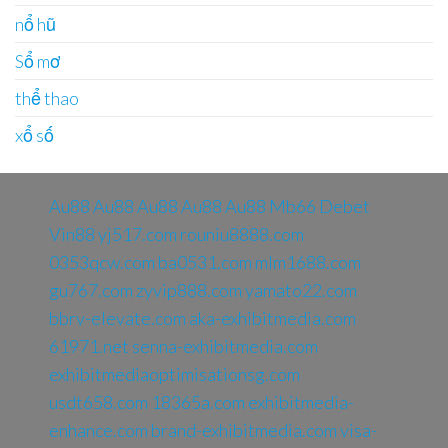
nổ hũ
Sổ mơ
thể thao
xổ số
Au88
Au88
Au88
Au88
Au88
Mb66
Debet
Vin88
yj517.com
rouniu8888.com
0353qcw.com
ba0531.com
mlm1688.com
gu767.com
zyvip888.com
yamato22.com
bbrv-elevate.com
aka-exhibitmedia.com
61971.net
senna-exhibitmedia.com
exhibitmediaoptimisationsg.com
usdt658.com
18365a.com
exhibitmedia-
enhance.com
brand-exhibitmedia.com
visa-