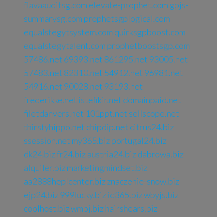
flavaauditsg.com
elevate-prophet.com
gpjs-
summarysg.com
prophetsgplogical.com
equalstegytsystem.com
quirksgpboost.com
equalstegytalent.com
prophetboostsgp.com
57486.net
69393.net
861295.net
93005.net
57483.net
82310.net
54912.net
96981.net
54916.net
90028.net
93193.net
frederikke.net
istefikir.net
domainpaid.net
filetdanvers.net
101ppt.net
sellscope.net
thirstyhippo.net
chipdip.net
citrus24.biz
ssession.net
my365.biz
portugal24.biz
dk24.biz
fr24.biz
austria24.biz
dabrowa.biz
alquiler.biz
marketingmindset.biz
aa2888heplcenter.biz
znaczenie-snow.biz
ejp24.biz
999lucky.biz
id365.biz
wbyjs.biz
coolhost.biz
wmpj.biz
hairshears.biz