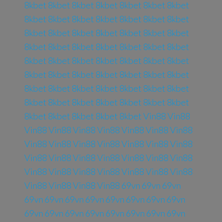
8kbet
8kbet
8kbet
8kbet
8kbet
8kbet
8kbet
8kbet
8kbet
8kbet
8kbet
8kbet
8kbet
8kbet
8kbet
8kbet
8kbet
8kbet
8kbet
8kbet
8kbet
8kbet
8kbet
8kbet
8kbet
8kbet
8kbet
8kbet
8kbet
8kbet
8kbet
8kbet
8kbet
8kbet
8kbet
8kbet
8kbet
8kbet
8kbet
8kbet
8kbet
8kbet
8kbet
8kbet
8kbet
8kbet
8kbet
8kbet
8kbet
8kbet
8kbet
8kbet
8kbet
8kbet
8kbet
8kbet
8kbet
8kbet
8kbet
8kbet
8kbet
Vin88
Vin88
Vin88
Vin88
Vin88
Vin88
Vin88
Vin88
Vin88
Vin88
Vin88
Vin88
Vin88
Vin88
Vin88
Vin88
Vin88
Vin88
Vin88
Vin88
Vin88
Vin88
Vin88
Vin88
Vin88
Vin88
Vin88
Vin88
Vin88
Vin88
Vin88
Vin88
Vin88
Vin88
69vn
69vn
69vn
69vn
69vn
69vn
69vn
69vn
69vn
69vn
69vn
69vn
69vn
69vn
69vn
69vn
69vn
69vn
69vn