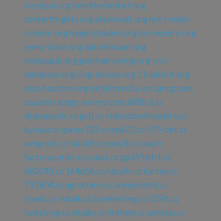
slcnepal.org
heimtierbedarf.org
centerforgirls.org
alluminati.org
not-rocket-
science.org
hagelschaden.org
stn-nephro.org
jenny-slate.org
daruleimaan.org
mainpakai.org
gotchatraining.org
issii-
database.org
sing-lesson.org
11calcioit.org
alsa-houston.org
exhibitmedia-assignsg.com
equalstrategy-survey.com
u888c3.cc
dramacoolc.cc
gstj.cc
videodownloaders.cc
kyouka.cc
ganas333.cc
mpk01.cc
575-bet.cc
wingslot.cc
huliddf.cc
pxdy8.cc
coach-
factoryoutlet.cc
ycday.cc
qp455sth1.cc
682045.cc
164656.cc
rubylin.cc
kartex.cc
731804.cc
agrochem.cc
omnipotent.cc
jsweb.cc
notalk.cc
lovefeeling.cc
029it.cc
luckylong.cc
mbaby.cc
hhchem.cc
aecedu.cc