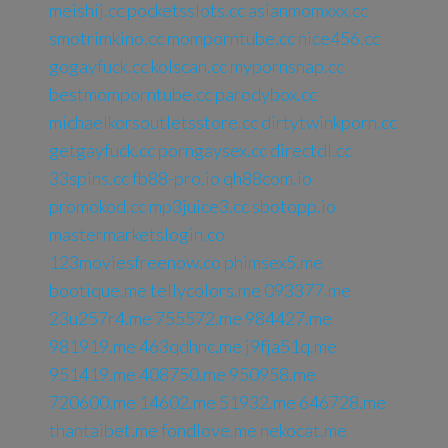
meishij.cc
pocketsslots.cc
asianmomxxx.cc
smotrimkino.cc
momporntube.cc
nice456.cc
gogayfuck.cc
kolscan.cc
mypornsnap.cc
bestmomporntube.cc
parodybox.cc
michaelkorsoutletsstore.cc
dirtytwinkporn.cc
getgayfuck.cc
porngaysex.cc
directdl.cc
33spins.cc
fb88-pro.io
qh88com.io
promokod.cc
mp3juice3.cc
sbotopp.io
mastermarketslogin.co
123moviesfreenow.co
phimsex5.me
bootique.me
tellycolors.me
093377.me
23u257r4.me
755572.me
984427.me
981919.me
463qdhnc.me
j9fja51q.me
951419.me
408750.me
950958.me
720600.me
14602.me
51932.me
646728.me
thantaibet.me
fondlove.me
nekocat.me