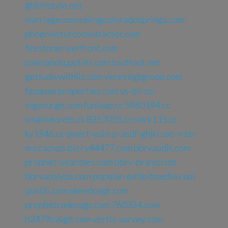
ghiblistyle.net
marriagecounselingcoloradosprings.com
phoenixstuccocontractor.com
firestoneriverfront.com
pawsandsupplies.com
toutfoot.net
getluckywithliz.com
vereinigtgroup.com
fauquierproperties.com
us-en-us-
vigosurge.com
funlaap.cc
5960194.cc
smallsecrets.cc
8357035.cc
smrk115.cc
ky1546.cc
qwert-yuio-p-asdf-ghjkl-zxc-v-bn-
m.cc
azvps.biz
ry44477.com
bbrvaudit.com
prophet-searches.com
bbrv-brand.com
bbrvanalyze.com
popular-exhibitmedia.com
jpai05.com
okendoagt.com
prophetrankssgp.com
760334.com
b3479zvkg6.com
vertis-survey.com