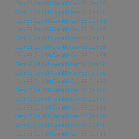
Gem88
Gem88
Gem88
Gem88
Gem88
Gem88
Gem88
Gem88
Gem88
Gem88
Gem88
Gem88
Gem88
Gem88
Gem88
Gem88
Gem88
Gem88
Gem88
Gem88
Gem88
Gem88
Gem88
Gem88
Gem88
Gem88
Gem88
Gem88
Gem88
Gem88
Gem88
Gem88
Gem88
Gem88
Gem88
Gem88
Gem88
Gem88
Gem88
Gem88
Gem88
Gem88
Gem88
Gem88
Gem88
Gem88
Gem88
Gem88
Gem88
Gem88
Gem88
Gem88
Gem88
Gem88
Gem88
Gem88
Gem88
Gem88
Gem88
Gem88
Gem88
Gem88
Gem88
Gem88
Gem88
Gem88
Gem88
Gem88
Gem88
Gem88
Gem88
Gem88
Gem88
Gem88
Gem88
Gem88
Gem88
Gem88
Gem88
Gem88