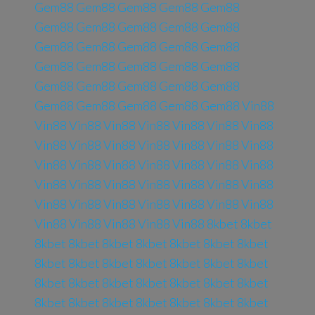
Gem88
Gem88
Gem88
Gem88
Gem88
Gem88
Gem88
Gem88
Gem88
Gem88
Gem88
Gem88
Gem88
Gem88
Gem88
Gem88
Gem88
Gem88
Gem88
Gem88
Gem88
Gem88
Gem88
Gem88
Gem88
Gem88
Gem88
Gem88
Gem88
Gem88
Vin88
Vin88
Vin88
Vin88
Vin88
Vin88
Vin88
Vin88
Vin88
Vin88
Vin88
Vin88
Vin88
Vin88
Vin88
Vin88
Vin88
Vin88
Vin88
Vin88
Vin88
Vin88
Vin88
Vin88
Vin88
Vin88
Vin88
Vin88
Vin88
Vin88
Vin88
Vin88
Vin88
Vin88
Vin88
Vin88
Vin88
Vin88
Vin88
Vin88
Vin88
8kbet
8kbet
8kbet
8kbet
8kbet
8kbet
8kbet
8kbet
8kbet
8kbet
8kbet
8kbet
8kbet
8kbet
8kbet
8kbet
8kbet
8kbet
8kbet
8kbet
8kbet
8kbet
8kbet
8kbet
8kbet
8kbet
8kbet
8kbet
8kbet
8kbet