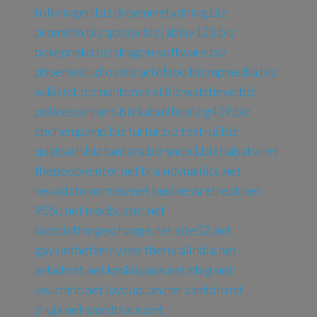
tolkningen.biz
droemmetydning.biz
promofm.biz
qqraja.biz
jablay123.biz
bokepneko.biz
dragon-software.biz
phoenixstudios.biz
artofzoo.biz
mpmedia.biz
wikislot.biz
nontonviral.biz
watcheye.biz
policescanners.biz
kabulife.biz
g419.biz
cbdhempamp.biz
turtur.biz
test-qi.biz
qualpath.biz
tantara.biz
snop1.biz
babatv.net
thepeopleinter.net
braindynamics.net
nevadatomorrow.net
businessretreat.net
955u.net
modbuster.net
kidsclothingexchange.net
site52.net
gaysinthefamily.net
theruralindia.net
asfaltnet.net
keskispass.net
ehig.net
vouchinc.net
juyouquan.net
sambin.net
zhujx.net
wordtrace.net