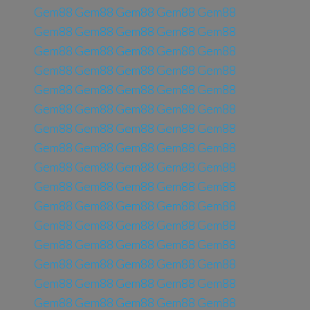
Gem88
Gem88
Gem88
Gem88
Gem88
Gem88
Gem88
Gem88
Gem88
Gem88
Gem88
Gem88
Gem88
Gem88
Gem88
Gem88
Gem88
Gem88
Gem88
Gem88
Gem88
Gem88
Gem88
Gem88
Gem88
Gem88
Gem88
Gem88
Gem88
Gem88
Gem88
Gem88
Gem88
Gem88
Gem88
Gem88
Gem88
Gem88
Gem88
Gem88
Gem88
Gem88
Gem88
Gem88
Gem88
Gem88
Gem88
Gem88
Gem88
Gem88
Gem88
Gem88
Gem88
Gem88
Gem88
Gem88
Gem88
Gem88
Gem88
Gem88
Gem88
Gem88
Gem88
Gem88
Gem88
Gem88
Gem88
Gem88
Gem88
Gem88
Gem88
Gem88
Gem88
Gem88
Gem88
Gem88
Gem88
Gem88
Gem88
Gem88