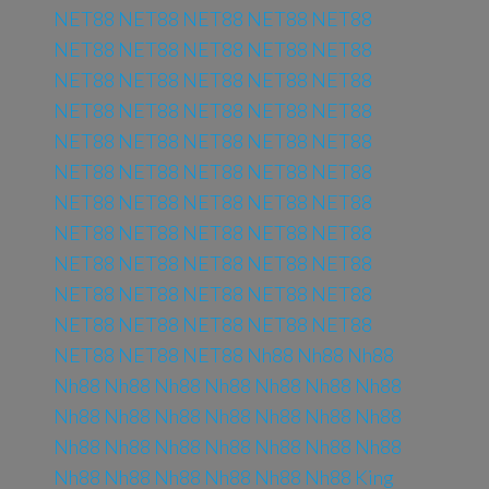
NET88
NET88
NET88
NET88
NET88
NET88
NET88
NET88
NET88
NET88
NET88
NET88
NET88
NET88
NET88
NET88
NET88
NET88
NET88
NET88
NET88
NET88
NET88
NET88
NET88
NET88
NET88
NET88
NET88
NET88
NET88
NET88
NET88
NET88
NET88
NET88
NET88
NET88
NET88
NET88
NET88
NET88
NET88
NET88
NET88
NET88
NET88
NET88
NET88
NET88
NET88
NET88
NET88
NET88
NET88
NET88
NET88
NET88
Nh88
Nh88
Nh88
Nh88
Nh88
Nh88
Nh88
Nh88
Nh88
Nh88
Nh88
Nh88
Nh88
Nh88
Nh88
Nh88
Nh88
Nh88
Nh88
Nh88
Nh88
Nh88
Nh88
Nh88
Nh88
Nh88
Nh88
Nh88
Nh88
Nh88
King