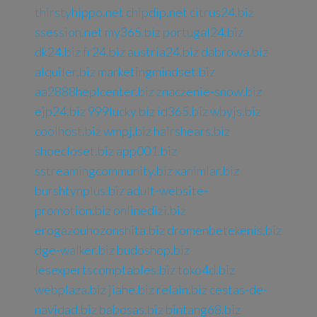
thirstyhippo.net
chipdip.net
citrus24.biz
ssession.net
my365.biz
portugal24.biz
dk24.biz
fr24.biz
austria24.biz
dabrowa.biz
alquiler.biz
marketingmindset.biz
aa2888heplcenter.biz
znaczenie-snow.biz
ejp24.biz
999lucky.biz
id365.biz
wbyjs.biz
coolhost.biz
wmpj.biz
hairshears.biz
shoecloset.biz
app001.biz
sstreamingcommunity.biz
xanimlar.biz
burshtynplus.biz
adult-website-
promotion.biz
onlinedizi.biz
erogazouhozonshita.biz
dromenbetekenis.biz
dge-walker.biz
budoshop.biz
lesexpertscomptables.biz
toko4d.biz
webplaza.biz
jiahe.biz
relain.biz
cestas-de-
navidad.biz
babosas.biz
bintang68.biz