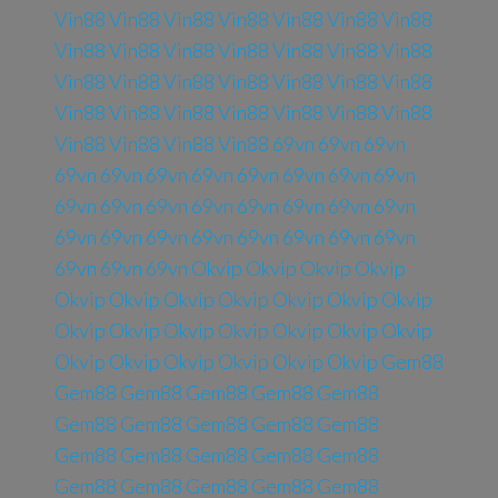
Vin88
Vin88
Vin88
Vin88
Vin88
Vin88
Vin88
Vin88
Vin88
Vin88
Vin88
Vin88
Vin88
Vin88
Vin88
Vin88
Vin88
Vin88
Vin88
Vin88
Vin88
Vin88
Vin88
Vin88
Vin88
Vin88
Vin88
Vin88
Vin88
Vin88
Vin88
Vin88
69vn
69vn
69vn
69vn
69vn
69vn
69vn
69vn
69vn
69vn
69vn
69vn
69vn
69vn
69vn
69vn
69vn
69vn
69vn
69vn
69vn
69vn
69vn
69vn
69vn
69vn
69vn
69vn
69vn
69vn
Okvip
Okvip
Okvip
Okvip
Okvip
Okvip
Okvip
Okvip
Okvip
Okvip
Okvip
Okvip
Okvip
Okvip
Okvip
Okvip
Okvip
Okvip
Okvip
Okvip
Okvip
Okvip
Okvip
Okvip
Gem88
Gem88
Gem88
Gem88
Gem88
Gem88
Gem88
Gem88
Gem88
Gem88
Gem88
Gem88
Gem88
Gem88
Gem88
Gem88
Gem88
Gem88
Gem88
Gem88
Gem88