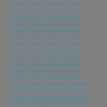
Gem88
Gem88
Gem88
Gem88
Gem88
Gem88
Gem88
Gem88
Gem88
Gem88
Gem88
Gem88
Gem88
Gem88
Gem88
Gem88
Gem88
Gem88
Gem88
Gem88
Gem88
Gem88
Gem88
Gem88
Gem88
Gem88
Gem88
Gem88
Gem88
Gem88
Gem88
Gem88
Gem88
Gem88
Gem88
Gem88
Gem88
Gem88
Gem88
Gem88
Gem88
Gem88
Gem88
Gem88
Gem88
Gem88
Gem88
Gem88
Gem88
Gem88
Gem88
Gem88
Gem88
Gem88
Gem88
Gem88
Gem88
Gem88
Gem88
Gem88
Gem88
Net88
Net88
Net88
Net88
Net88
Net88
Net88
Net88
Net88
Net88
Net88
Net88
Net88
Net88
Net88
Net88
Net88
Net88
Net88
Net88
Net88
Net88
i9bet