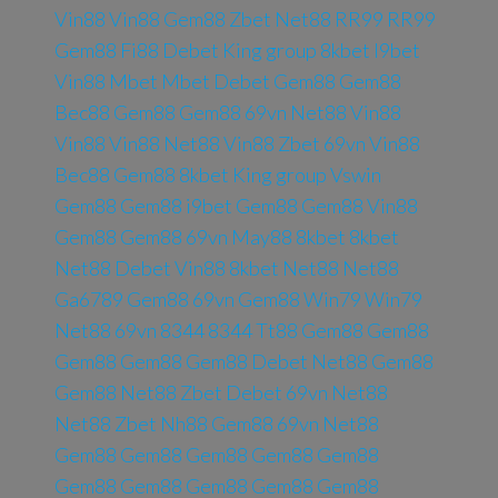
Vin88
Vin88
Gem88
Zbet
Net88
RR99
RR99
Gem88
Fi88
Debet
King group
8kbet
I9bet
Vin88
Mbet
Mbet
Debet
Gem88
Gem88
Bec88
Gem88
Gem88
69vn
Net88
Vin88
Vin88
Vin88
Net88
Vin88
Zbet
69vn
Vin88
Bec88
Gem88
8kbet
King group
Vswin
Gem88
Gem88
i9bet
Gem88
Gem88
Vin88
Gem88
Gem88
69vn
May88
8kbet
8kbet
Net88
Debet
Vin88
8kbet
Net88
Net88
Ga6789
Gem88
69vn
Gem88
Win79
Win79
Net88
69vn
8344
8344
Tt88
Gem88
Gem88
Gem88
Gem88
Gem88
Debet
Net88
Gem88
Gem88
Net88
Zbet
Debet
69vn
Net88
Net88
Zbet
Nh88
Gem88
69vn
Net88
Gem88
Gem88
Gem88
Gem88
Gem88
Gem88
Gem88
Gem88
Gem88
Gem88