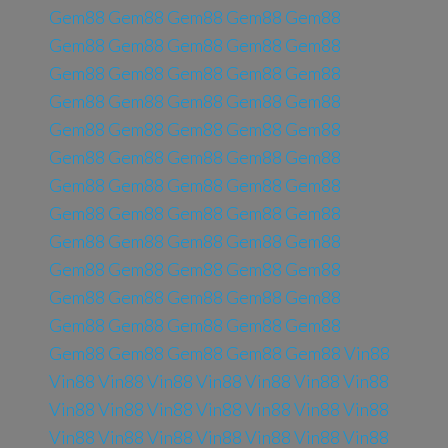
Gem88
Gem88
Gem88
Gem88
Gem88
Gem88
Gem88
Gem88
Gem88
Gem88
Gem88
Gem88
Gem88
Gem88
Gem88
Gem88
Gem88
Gem88
Gem88
Gem88
Gem88
Gem88
Gem88
Gem88
Gem88
Gem88
Gem88
Gem88
Gem88
Gem88
Gem88
Gem88
Gem88
Gem88
Gem88
Gem88
Gem88
Gem88
Gem88
Gem88
Gem88
Gem88
Gem88
Gem88
Gem88
Gem88
Gem88
Gem88
Gem88
Gem88
Gem88
Gem88
Gem88
Gem88
Gem88
Gem88
Gem88
Gem88
Gem88
Gem88
Gem88
Gem88
Gem88
Gem88
Gem88
Vin88
Vin88
Vin88
Vin88
Vin88
Vin88
Vin88
Vin88
Vin88
Vin88
Vin88
Vin88
Vin88
Vin88
Vin88
Vin88
Vin88
Vin88
Vin88
Vin88
Vin88
Vin88