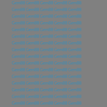
Gem88
Gem88
Gem88
Gem88
Gem88
Gem88
Gem88
Gem88
Gem88
Gem88
Gem88
Gem88
Gem88
Gem88
Gem88
Gem88
Gem88
Gem88
Gem88
Gem88
Gem88
Gem88
Gem88
Gem88
Gem88
Gem88
Gem88
Gem88
Gem88
Gem88
Gem88
Gem88
Gem88
Gem88
Gem88
Gem88
Gem88
Gem88
Gem88
Gem88
Gem88
Gem88
Gem88
Gem88
Gem88
Gem88
Gem88
Gem88
Gem88
Gem88
Gem88
Gem88
Gem88
Gem88
Gem88
Gem88
Gem88
Gem88
Gem88
Gem88
Gem88
Gem88
Gem88
Gem88
Gem88
Gem88
Gem88
Gem88
Gem88
Gem88
Gem88
Gem88
Gem88
Gem88
Gem88
Gem88
Gem88
Gem88
Gem88
Gem88