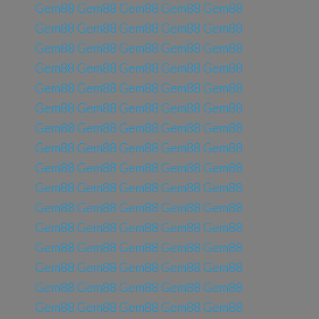
Gem88
Gem88
Gem88
Gem88
Gem88
Gem88
Gem88
Gem88
Gem88
Gem88
Gem88
Gem88
Gem88
Gem88
Gem88
Gem88
Gem88
Gem88
Gem88
Gem88
Gem88
Gem88
Gem88
Gem88
Gem88
Gem88
Gem88
Gem88
Gem88
Gem88
Gem88
Gem88
Gem88
Gem88
Gem88
Gem88
Gem88
Gem88
Gem88
Gem88
Gem88
Gem88
Gem88
Gem88
Gem88
Gem88
Gem88
Gem88
Gem88
Gem88
Gem88
Gem88
Gem88
Gem88
Gem88
Gem88
Gem88
Gem88
Gem88
Gem88
Gem88
Gem88
Gem88
Gem88
Gem88
Gem88
Gem88
Gem88
Gem88
Gem88
Gem88
Gem88
Gem88
Gem88
Gem88
Gem88
Gem88
Gem88
Gem88
Gem88