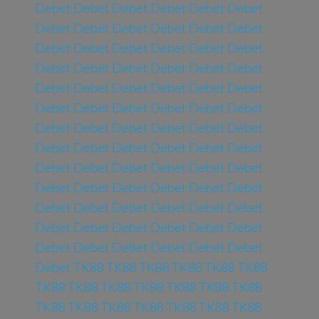
Debet
Debet
Debet
Debet
Debet
Debet
Debet
Debet
Debet
Debet
Debet
Debet
Debet
Debet
Debet
Debet
Debet
Debet
Debet
Debet
Debet
Debet
Debet
Debet
Debet
Debet
Debet
Debet
Debet
Debet
Debet
Debet
Debet
Debet
Debet
Debet
Debet
Debet
Debet
Debet
Debet
Debet
Debet
Debet
Debet
Debet
Debet
Debet
Debet
Debet
Debet
Debet
Debet
Debet
Debet
Debet
Debet
Debet
Debet
Debet
Debet
Debet
Debet
Debet
Debet
Debet
Debet
Debet
Debet
Debet
Debet
Debet
Debet
Debet
Debet
Debet
Debet
Debet
Debet
TK88
TK88
TK88
TK88
TK88
TK88
TK88
TK88
TK88
TK88
TK88
TK88
TK88
TK88
TK88
TK88
TK88
TK88
TK88
TK88