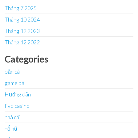
Tháng 7 2025
Tháng 10 2024
Tháng 12 2023
Tháng 12 2022
Categories
bắn cá
game bài
Hướng dãn
live casino
nhà cái
nổ hũ