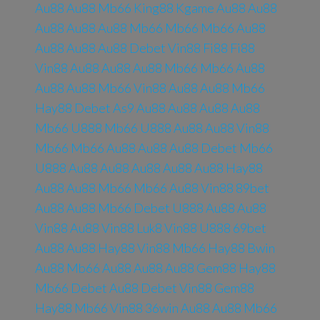
Au88
Au88
Mb66
King88
Kgame
Au88
Au88
Au88
Au88
Au88
Mb66
Mb66
Mb66
Au88
Au88
Au88
Au88
Debet
Vin88
Fi88
Fi88
Vin88
Au88
Au88
Au88
Mb66
Mb66
Au88
Au88
Au88
Mb66
Vin88
Au88
Au88
Mb66
Hay88
Debet
As9
Au88
Au88
Au88
Au88
Mb66
U888
Mb66
U888
Au88
Au88
Vin88
Mb66
Mb66
Au88
Au88
Au88
Debet
Mb66
U888
Au88
Au88
Au88
Au88
Au88
Hay88
Au88
Au88
Mb66
Mb66
Au88
Vin88
89bet
Au88
Au88
Mb66
Debet
U888
Au88
Au88
Vin88
Au88
Vin88
Luk8
Vin88
U888
69bet
Au88
Au88
Hay88
Vin88
Mb66
Hay88
Bwin
Au88
Mb66
Au88
Au88
Au88
Gem88
Hay88
Mb66
Debet
Au88
Debet
Vin88
Gem88
Hay88
Mb66
Vin88
36win
Au88
Au88
Mb66