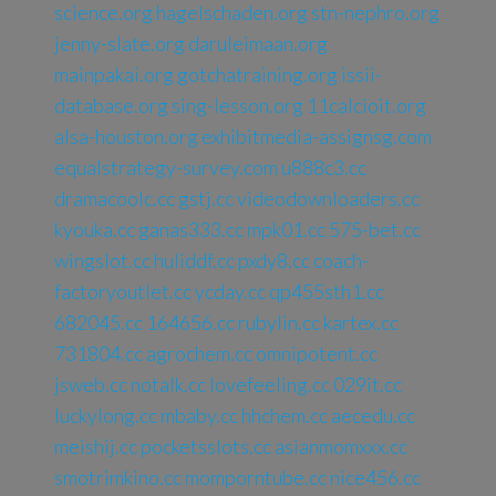
science.org
hagelschaden.org
stn-nephro.org
jenny-slate.org
daruleimaan.org
mainpakai.org
gotchatraining.org
issii-
database.org
sing-lesson.org
11calcioit.org
alsa-houston.org
exhibitmedia-assignsg.com
equalstrategy-survey.com
u888c3.cc
dramacoolc.cc
gstj.cc
videodownloaders.cc
kyouka.cc
ganas333.cc
mpk01.cc
575-bet.cc
wingslot.cc
huliddf.cc
pxdy8.cc
coach-
factoryoutlet.cc
ycday.cc
qp455sth1.cc
682045.cc
164656.cc
rubylin.cc
kartex.cc
731804.cc
agrochem.cc
omnipotent.cc
jsweb.cc
notalk.cc
lovefeeling.cc
029it.cc
luckylong.cc
mbaby.cc
hhchem.cc
aecedu.cc
meishij.cc
pocketsslots.cc
asianmomxxx.cc
smotrimkino.cc
momporntube.cc
nice456.cc