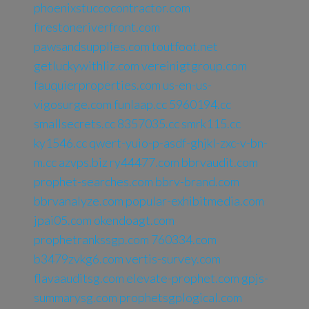
phoenixstuccocontractor.com
firestoneriverfront.com
pawsandsupplies.com
toutfoot.net
getluckywithliz.com
vereinigtgroup.com
fauquierproperties.com
us-en-us-
vigosurge.com
funlaap.cc
5960194.cc
smallsecrets.cc
8357035.cc
smrk115.cc
ky1546.cc
qwert-yuio-p-asdf-ghjkl-zxc-v-bn-
m.cc
azvps.biz
ry44477.com
bbrvaudit.com
prophet-searches.com
bbrv-brand.com
bbrvanalyze.com
popular-exhibitmedia.com
jpai05.com
okendoagt.com
prophetrankssgp.com
760334.com
b3479zvkg6.com
vertis-survey.com
flavaauditsg.com
elevate-prophet.com
gpjs-
summarysg.com
prophetsgplogical.com