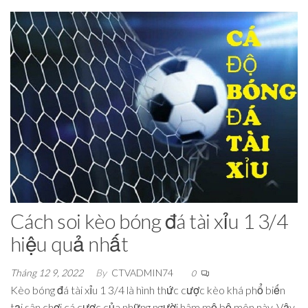
Cách soi kèo bóng đá tài xỉu 1 3/4
hiệu quả nhất
Tháng 12 9, 2022
By
CTVADMIN74
0
Kèo bóng đá tài xỉu 1 3/4 là hình thức cược kèo khá phổ biến
tại sân chơi cá cược của những người hâm mộ bộ môn này. Vậy