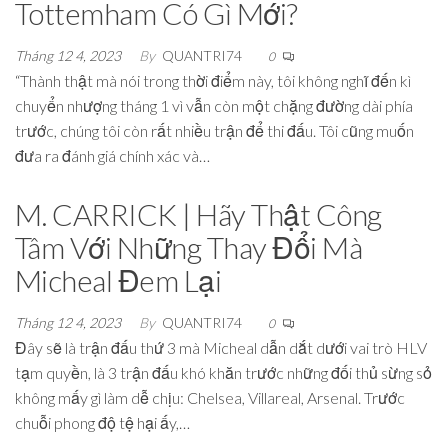
Tottemham Có Gì Mới?
Tháng 12 4, 2023
By
QUANTRI74
0
“Thành thật mà nói trong thời điểm này, tôi không nghĩ đến kì
chuyển nhượng tháng 1 vì vẫn còn một chặng đường dài phía
trước, chúng tôi còn rất nhiều trận để thi đấu. Tôi cũng muốn
đưa ra đánh giá chính xác và…
M. CARRICK | Hãy Thật Công
Tâm Với Những Thay Đổi Mà
Micheal Đem Lại
Tháng 12 4, 2023
By
QUANTRI74
0
Đây sẽ là trận đấu thứ 3 mà Micheal dẫn dắt dưới vai trò HLV
tạm quyền, là 3 trận đấu khó khăn trước những đối thủ sừng sỏ
không mấy gì làm dễ chịu: Chelsea, Villareal, Arsenal. Trước
chuỗi phong độ tệ hại ấy,…