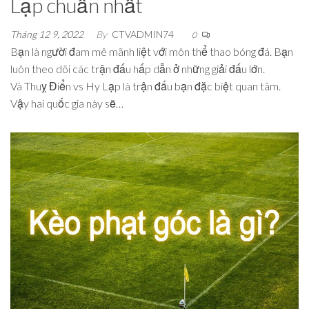
Lạp chuẩn nhất
Tháng 12 9, 2022
By
CTVADMIN74
0
Bạn là người đam mê mãnh liệt với môn thể thao bóng đá. Bạn
luôn theo dõi các trận đấu hấp dẫn ở những giải đấu lớn.
Và Thuỵ Điển vs Hy Lạp là trận đấu bạn đặc biệt quan tâm.
Vậy hai quốc gia này sẽ…