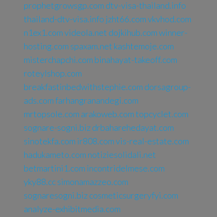
prophetgrowsgp.com
dtv-visa-thailand.info
thailand-dtv-visa.info
jzht66.com
vkvhod.com
n1ex1.com
videola.net
dojkihub.com
winner-
hosting.com
spaxam.net
kashtemoje.com
misterchapchi.com
binahayat-takeoff.com
roteylshop.com
breakfastinbedwithstephie.com
dorsagroup-
ads.com
farhangranandegi.com
mrtopsole.com
arakoweb.com
topcyclet.com
sognare-sogni.biz
drbaharehedayat.com
sinotekfa.com
ir808.com
vis-real-estate.com
hadukameto.com
notiziesolidali.net
betmartini1.com
incontridelmese.com
yky88.cc
simonamazzeo.com
sognaresogni.biz
cosmeticsurgeryfyi.com
analyze-exhibitmedia.com