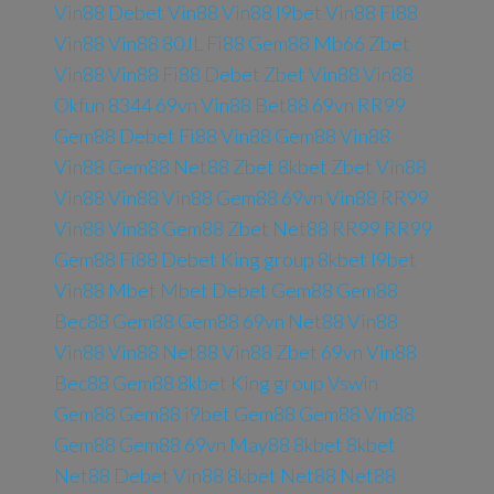
Vin88
Debet
Vin88
Vin88
I9bet
Vin88
Fi88
Vin88
Vin88
80JL
Fi88
Gem88
Mb66
Zbet
Vin88
Vin88
Fi88
Debet
Zbet
Vin88
Vin88
Okfun
8344
69vn
Vin88
Bet88
69vn
RR99
Gem88
Debet
Fi88
Vin88
Gem88
Vin88
Vin88
Gem88
Net88
Zbet
8kbet
Zbet
Vin88
Vin88
Vin88
Vin88
Gem88
69vn
Vin88
RR99
Vin88
Vin88
Gem88
Zbet
Net88
RR99
RR99
Gem88
Fi88
Debet
King group
8kbet
I9bet
Vin88
Mbet
Mbet
Debet
Gem88
Gem88
Bec88
Gem88
Gem88
69vn
Net88
Vin88
Vin88
Vin88
Net88
Vin88
Zbet
69vn
Vin88
Bec88
Gem88
8kbet
King group
Vswin
Gem88
Gem88
i9bet
Gem88
Gem88
Vin88
Gem88
Gem88
69vn
May88
8kbet
8kbet
Net88
Debet
Vin88
8kbet
Net88
Net88