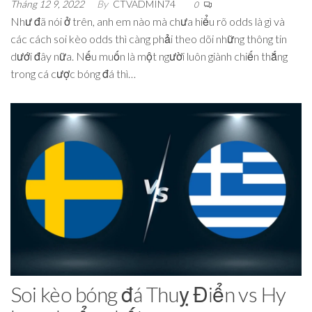
Tháng 12 9, 2022
By
CTVADMIN74
0
Như đã nói ở trên, anh em nào mà chưa hiểu rõ odds là gì và
các cách soi kèo odds thì càng phải theo dõi những thông tin
dưới đây nữa. Nếu muốn là một người luôn giành chiến thắng
trong cá cược bóng đá thì…
Soi kèo bóng đá Thuỵ Điển vs Hy