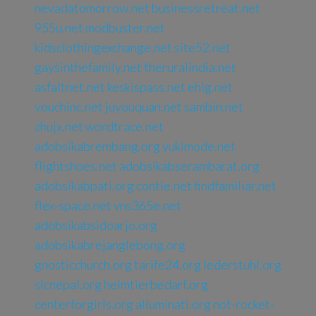
nevadatomorrow.net
businessretreat.net
955u.net
modbuster.net
kidsclothingexchange.net
site52.net
gaysinthefamily.net
theruralindia.net
asfaltnet.net
keskispass.net
ehig.net
vouchinc.net
juyouquan.net
sambin.net
zhujx.net
wordtrace.net
adobsikabrembang.org
yukimode.net
flightshoes.net
adobsikabserambarat.org
adobsikabpati.org
contie.net
findfamiliar.net
flex-space.net
vns365e.net
adobsikabsidoarjo.org
adobsikabrejanglebong.org
gnosticchurch.org
tarife24.org
lederstuhl.org
slcnepal.org
heimtierbedarf.org
centerforgirls.org
alluminati.org
not-rocket-