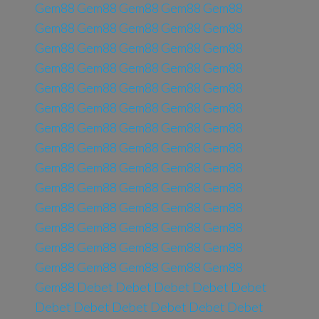
Gem88
Gem88
Gem88
Gem88
Gem88
Gem88
Gem88
Gem88
Gem88
Gem88
Gem88
Gem88
Gem88
Gem88
Gem88
Gem88
Gem88
Gem88
Gem88
Gem88
Gem88
Gem88
Gem88
Gem88
Gem88
Gem88
Gem88
Gem88
Gem88
Gem88
Gem88
Gem88
Gem88
Gem88
Gem88
Gem88
Gem88
Gem88
Gem88
Gem88
Gem88
Gem88
Gem88
Gem88
Gem88
Gem88
Gem88
Gem88
Gem88
Gem88
Gem88
Gem88
Gem88
Gem88
Gem88
Gem88
Gem88
Gem88
Gem88
Gem88
Gem88
Gem88
Gem88
Gem88
Gem88
Gem88
Gem88
Gem88
Gem88
Gem88
Gem88
Debet
Debet
Debet
Debet
Debet
Debet
Debet
Debet
Debet
Debet
Debet