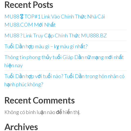
Recent Posts
MU88 🎖️ TOP#1 Link Vào Chính Thức Nhà Cái
MU88.COM Mới Nhất
MU88 ?️ Link Truy Cập Chính Thức MU888.BZ
Tuổi Dần hợp màu gì – kỵ màu gì nhất?
Thông tin phong thủy tuổi Giáp Dần nữ mạng mới nhất
hiện nay
Tuổi Dần hợp với tuổi nào? Tuổi Dần trong hôn nhân có
hạnh phúc không?
Recent Comments
Không có bình luận nào để hiển thị.
Archives