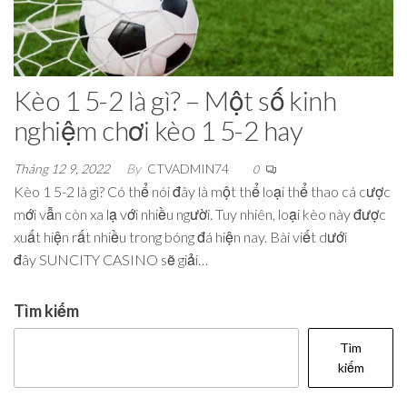
Kèo 1 5-2 là gì? – Một số kinh
nghiệm chơi kèo 1 5-2 hay
Tháng 12 9, 2022
By
CTVADMIN74
0
Kèo 1 5-2 là gì? Có thể nói đây là một thể loại thể thao cá cược
mới vẫn còn xa lạ với nhiều người. Tuy nhiên, loại kèo này được
xuất hiện rất nhiều trong bóng đá hiện nay. Bài viết dưới
đây SUNCITY CASINO sẽ giải…
Tìm kiếm
Tìm
kiếm