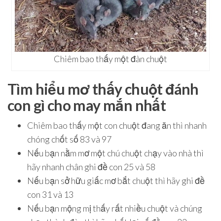
Chiêm bao thấy một đàn chuột
Tìm hiểu mơ thấy chuột đánh
con gì cho may mắn nhất
Chiêm bao thấy một con chuột đang ăn thì nhanh
chóng chốt số 83 và 97
Nếu bạn nằm mơ một chú chuột chạy vào nhà thì
hãy nhanh chân ghi đề con 25 và 58
Nếu bạn sở hữu giấc mơ bắt chuột thì hãy ghi đề
con 31 và 13
Nếu bạn mộng mị thấy rất nhiều chuột và chúng