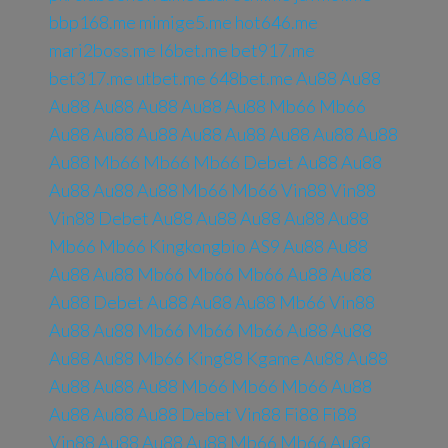
bbp168.me
mimige5.me
hot646.me
mari2boss.me
l6bet.me
bet917.me
bet317.me
utbet.me
648bet.me
Au88
Au88
Au88
Au88
Au88
Au88
Au88
Mb66
Mb66
Au88
Au88
Au88
Au88
Au88
Au88
Au88
Au88
Au88
Mb66
Mb66
Mb66
Debet
Au88
Au88
Au88
Au88
Au88
Mb66
Mb66
Vin88
Vin88
Vin88
Debet
Au88
Au88
Au88
Au88
Au88
Mb66
Mb66
Kingkongbio
AS9
Au88
Au88
Au88
Au88
Mb66
Mb66
Mb66
Au88
Au88
Au88
Debet
Au88
Au88
Au88
Mb66
Vin88
Au88
Au88
Mb66
Mb66
Mb66
Au88
Au88
Au88
Au88
Mb66
King88
Kgame
Au88
Au88
Au88
Au88
Au88
Mb66
Mb66
Mb66
Au88
Au88
Au88
Au88
Debet
Vin88
Fi88
Fi88
Vin88
Au88
Au88
Au88
Mb66
Mb66
Au88