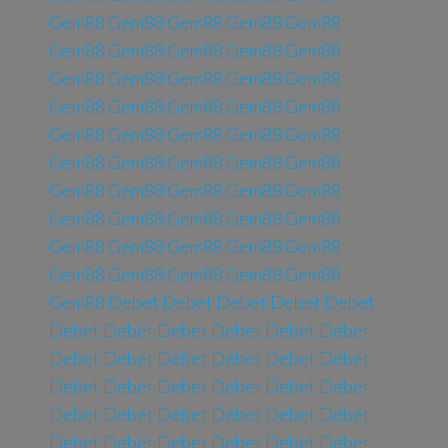
Gem88
Gem88
Gem88
Gem88
Gem88
Gem88
Gem88
Gem88
Gem88
Gem88
Gem88
Gem88
Gem88
Gem88
Gem88
Gem88
Gem88
Gem88
Gem88
Gem88
Gem88
Gem88
Gem88
Gem88
Gem88
Gem88
Gem88
Gem88
Gem88
Gem88
Gem88
Gem88
Gem88
Gem88
Gem88
Gem88
Gem88
Gem88
Gem88
Gem88
Gem88
Gem88
Gem88
Gem88
Gem88
Gem88
Gem88
Gem88
Gem88
Gem88
Gem88
Debet
Debet
Debet
Debet
Debet
Debet
Debet
Debet
Debet
Debet
Debet
Debet
Debet
Debet
Debet
Debet
Debet
Debet
Debet
Debet
Debet
Debet
Debet
Debet
Debet
Debet
Debet
Debet
Debet
Debet
Debet
Debet
Debet
Debet
Debet