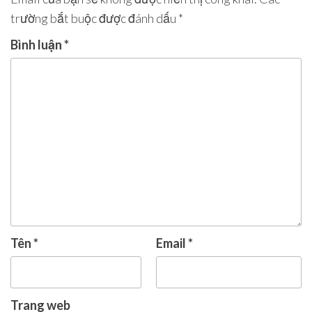
trường bắt buộc được đánh dấu
*
Bình luận
*
Tên
*
Email
*
Trang web