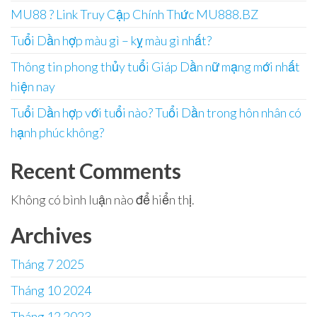
MU88 ?️ Link Truy Cập Chính Thức MU888.BZ
Tuổi Dần hợp màu gì – kỵ màu gì nhất?
Thông tin phong thủy tuổi Giáp Dần nữ mạng mới nhất
hiện nay
Tuổi Dần hợp với tuổi nào? Tuổi Dần trong hôn nhân có
hạnh phúc không?
Recent Comments
Không có bình luận nào để hiển thị.
Archives
Tháng 7 2025
Tháng 10 2024
Tháng 12 2023