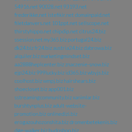
54916.net
90028.net
93193.net
frederikke.net
istefikir.net
domainpaid.net
filetdanvers.net
101ppt.net
sellscope.net
thirstyhippo.net
chipdip.net
citrus24.biz
ssession.net
my365.biz
portugal24.biz
dk24.biz
fr24.biz
austria24.biz
dabrowa.biz
alquiler.biz
marketingmindset.biz
aa2888heplcenter.biz
znaczenie-snow.biz
ejp24.biz
999lucky.biz
id365.biz
wbyjs.biz
coolhost.biz
wmpj.biz
hairshears.biz
shoecloset.biz
app001.biz
sstreamingcommunity.biz
xanimlar.biz
burshtynplus.biz
adult-website-
promotion.biz
onlinedizi.biz
erogazouhozonshita.biz
dromenbetekenis.biz
dge-walker.biz
budoshop.biz