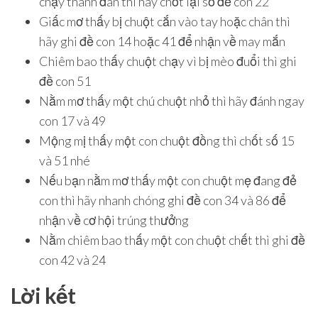
chạy thành đàn thì hãy chốt lại số đề con 22
Giấc mơ thấy bị chuột cắn vào tay hoặc chân thì
hãy ghi đề con 14 hoặc 41 để nhận về may mắn
Chiêm bao thấy chuột chạy vì bị mèo đuổi thì ghi
đề con 51
Nằm mơ thấy một chú chuột nhỏ thì hãy đánh ngay
con 17 và 49
Mộng mị thấy một con chuột đồng thì chốt số 15
và 51 nhé
Nếu bạn nằm mơ thấy một con chuột mẹ đang đẻ
con thì hãy nhanh chóng ghi đề con 34 và 86 để
nhận về cơ hội trúng thưởng
Nằm chiêm bao thấy một con chuột chết thì ghi đề
con 42 và 24
Lời kết