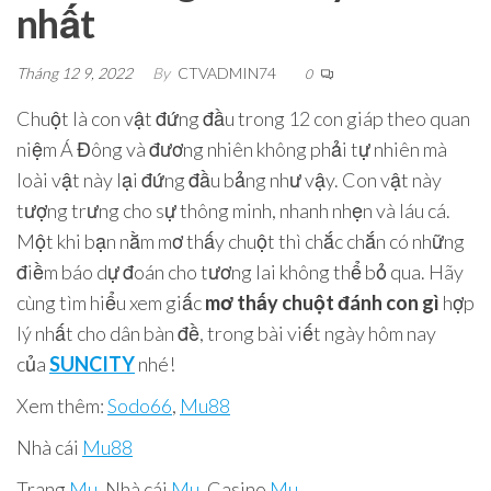
nhất
Tháng 12 9, 2022
By
CTVADMIN74
0
Chuột là con vật đứng đầu trong 12 con giáp theo quan
niệm Á Đông và đương nhiên không phải tự nhiên mà
loài vật này lại đứng đầu bảng như vậy. Con vật này
tượng trưng cho sự thông minh, nhanh nhẹn và láu cá.
Một khi bạn nằm mơ thấy chuột thì chắc chắn có những
điềm báo dự đoán cho tương lai không thể bỏ qua. Hãy
cùng tìm hiểu xem giấc
mơ thấy chuột đánh con gì
hợp
lý nhất cho dân bàn đề, trong bài viết ngày hôm nay
của
SUNCITY
nhé!
Xem thêm:
Sodo66
,
Mu88
Nhà cái
Mu88
Trang
Mu
, Nhà cái
Mu
, Casino
Mu