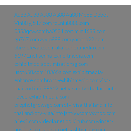
Au88
Au88
Au88
Au88
Au88
Mb66
Debet
Vin88
yj517.com
rouniu8888.com
0353qcw.com
ba0531.com
mlm1688.com
gu767.com
zyvip888.com
yamato22.com
bbrv-elevate.com
aka-exhibitmedia.com
61971.net
senna-exhibitmedia.com
exhibitmediaoptimisationsg.com
usdt658.com
18365a.com
exhibitmedia-
enhance.com
brand-exhibitmedia.com
visa-
thailand.info
98612.net
visa-dtv-thailand.info
revue-exhibitmedia.com
prophetgrowsgp.com
dtv-visa-thailand.info
thailand-dtv-visa.info
jzht66.com
vkvhod.com
n1ex1.com
videola.net
dojkihub.com
winner-
hosting.com
spaxam.net
kashtemoje.com