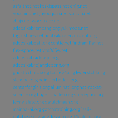
asfaltnet.net
keskispass.net
ehig.net
vouchinc.net
juyouquan.net
sambin.net
zhujx.net
wordtrace.net
adobsikabrembang.org
yukimode.net
flightshoes.net
adobsikabserambarat.org
adobsikabpati.org
contie.net
findfamiliar.net
flex-space.net
vns365e.net
adobsikabsidoarjo.org
adobsikabrejanglebong.org
gnosticchurch.org
tarife24.org
lederstuhl.org
slcnepal.org
heimtierbedarf.org
centerforgirls.org
alluminati.org
not-rocket-
science.org
hagelschaden.org
stn-nephro.org
jenny-slate.org
daruleimaan.org
mainpakai.org
gotchatraining.org
issii-
database.org
sing-lesson.org
11calcioit.org