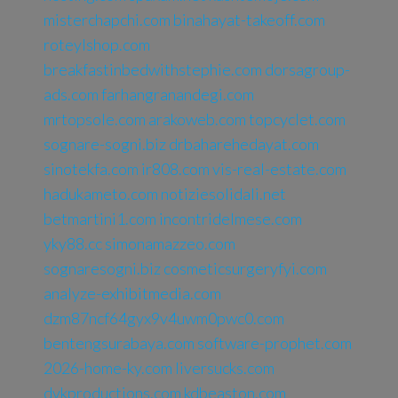
misterchapchi.com
binahayat-takeoff.com
roteylshop.com
breakfastinbedwithstephie.com
dorsagroup-
ads.com
farhangranandegi.com
mrtopsole.com
arakoweb.com
topcyclet.com
sognare-sogni.biz
drbaharehedayat.com
sinotekfa.com
ir808.com
vis-real-estate.com
hadukameto.com
notiziesolidali.net
betmartini1.com
incontridelmese.com
yky88.cc
simonamazzeo.com
sognaresogni.biz
cosmeticsurgeryfyi.com
analyze-exhibitmedia.com
dzm87ncf64gyx9v4uwm0pwc0.com
bentengsurabaya.com
software-prophet.com
2026-home-ky.com
liversucks.com
dvkproductions.com
kdbeaston.com