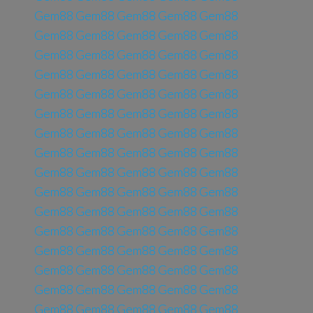
Gem88
Gem88
Gem88
Gem88
Gem88
Gem88
Gem88
Gem88
Gem88
Gem88
Gem88
Gem88
Gem88
Gem88
Gem88
Gem88
Gem88
Gem88
Gem88
Gem88
Gem88
Gem88
Gem88
Gem88
Gem88
Gem88
Gem88
Gem88
Gem88
Gem88
Gem88
Gem88
Gem88
Gem88
Gem88
Gem88
Gem88
Gem88
Gem88
Gem88
Gem88
Gem88
Gem88
Gem88
Gem88
Gem88
Gem88
Gem88
Gem88
Gem88
Gem88
Gem88
Gem88
Gem88
Gem88
Gem88
Gem88
Gem88
Gem88
Gem88
Gem88
Gem88
Gem88
Gem88
Gem88
Gem88
Gem88
Gem88
Gem88
Gem88
Gem88
Gem88
Gem88
Gem88
Gem88
Gem88
Gem88
Gem88
Gem88
Gem88