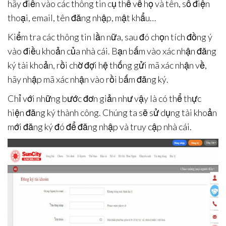
hãy điền vào các thông tin cụ thể về họ và tên, số điện
thoại, email, tên đăng nhập, mật khẩu…
Kiểm tra các thông tin lần nữa, sau đó chọn tích đồng ý
vào điều khoản của nhà cái. Bạn bấm vào xác nhận đăng
ký tài khoản, rồi chờ đợi hệ thống gửi mã xác nhận về,
hãy nhập mã xác nhận vào rồi bấm đăng ký.
Chỉ với những bước đơn giản như vậy là có thể thực
hiện đăng ký thành công. Chúng ta sẽ sử dụng tài khoản
mới đăng ký đó để đăng nhập và truy cập nhà cái.