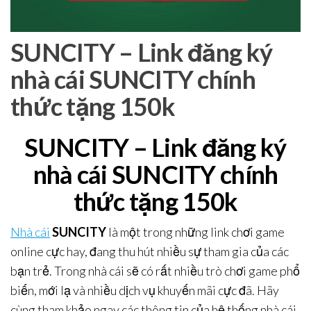
SUNCITY – Link đăng ký
nhà cái SUNCITY chính
thức tặng 150k
SUNCITY – Link đăng ký
nhà cái SUNCITY chính
thức tặng 150k
Nhà cái
SUNCITY
là một trong những link chơi game
online cực hay, đang thu hút nhiều sự tham gia của các
bạn trẻ. Trong nhà cái sẽ có rất nhiều trò chơi game phổ
biến, mới lạ và nhiều dịch vụ khuyến mãi cực đã. Hãy
cùng tham khảo ngay các thông tin của hệ thống nhà cái