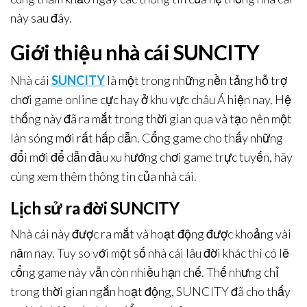
này sau đây.
Giới thiệu nhà cái SUNCITY
Nhà cái
SUNCITY
là một trong những nền tảng hỗ trợ
chơi game online cực hay ở khu vực châu Á hiện nay. Hệ
thống này đã ra mắt trong thời gian qua và tạo nên một
làn sóng mới rất hấp dẫn. Cổng game cho thấy những
đổi mới để dẫn đầu xu hướng chơi game trực tuyến, hãy
cùng xem thêm thông tin của nhà cái.
Lịch sử ra đời SUNCITY
Nhà cái này được ra mắt và hoạt động được khoảng vài
năm nay. Tuy so với một số nhà cái lâu đời khác thì có lẽ
cổng game này vẫn còn nhiều hạn chế. Thế nhưng chỉ
trong thời gian ngắn hoạt động, SUNCITY đã cho thấy