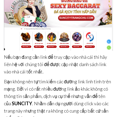
Nếu bạn đang cần link để truy cập vào nhà cái thì hãy
liên hệ với chúng tôi để được cập nhật danh sách link
vào nhà cái tốt nhất.
Bạn không nên tự tìm kiếm các đường link linh tinh trên
mạng. Bởi vì có rất nhiều đường link ảo khác không có
thông tin sản phẩm, dịch vụ cụ thể nhưng vẫn để tên
của
SUNCITY
. Nhằm dẫn dụ người dùng click vào các
trang này nhưng thật ra không có cung cấp bất cứ sản