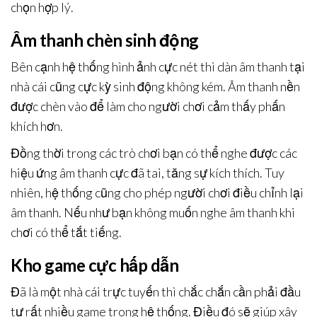
chọn hợp lý.
Âm thanh chèn sinh động
Bên cạnh hệ thống hình ảnh cực nét thì dàn âm thanh tại
nhà cái cũng cực kỳ sinh động không kém. Âm thanh nền
được chèn vào để làm cho người chơi cảm thấy phấn
khích hơn.
Đồng thời trong các trò chơi bạn có thể nghe được các
hiệu ứng âm thanh cực đã tai, tăng sự kích thích. Tuy
nhiên, hệ thống cũng cho phép người chơi điều chỉnh lại
âm thanh. Nếu như bạn không muốn nghe âm thanh khi
chơi có thể tắt tiếng.
Kho game cực hấp dẫn
Đã là một nhà cái trực tuyến thì chắc chắn cần phải đầu
tư rất nhiều game trong hệ thống. Điều đó sẽ giúp xây