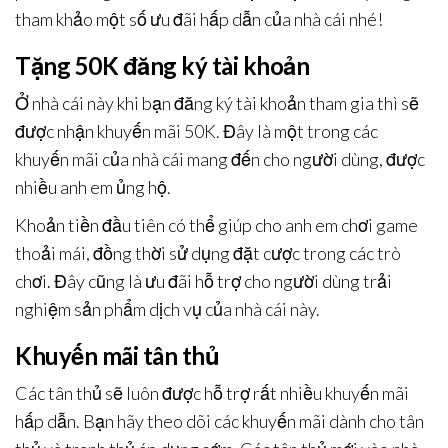
tham khảo một số ưu đãi hấp dẫn của nhà cái nhé!
Tặng 50K đăng ký tài khoản
Ở nhà cái này khi bạn đăng ký tài khoản tham gia thì sẽ
được nhận khuyến mãi 50K. Đây là một trong các
khuyến mãi của nhà cái mang đến cho người dùng, được
nhiều anh em ủng hộ.
Khoản tiền đầu tiên có thể giúp cho anh em chơi game
thoải mái, đồng thời sử dụng đặt cược trong các trò
chơi. Đây cũng là ưu đãi hỗ trợ cho người dùng trải
nghiệm sản phẩm dịch vụ của nhà cái này.
Khuyến mãi tân thủ
Các tân thủ sẽ luôn được hỗ trợ rất nhiều khuyến mãi
hấp dẫn. Bạn hãy theo dõi các khuyến mãi dành cho tân