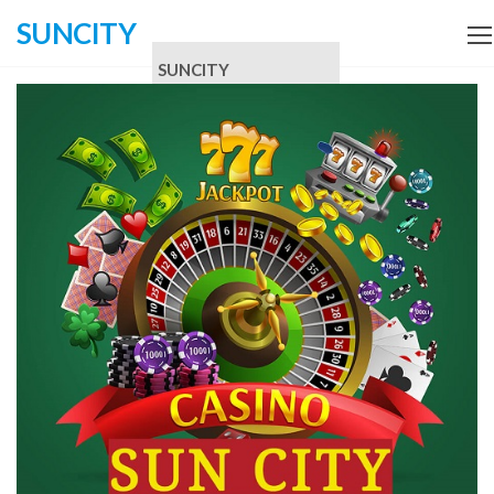
Skip
SUNCITY
to
SUNCITY
the
content
bắn cá
game bài
live casino
nổ hũ
thể thao
xổ số
nhà cái